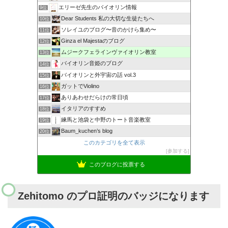
エリーゼ先生のバイオリン情報
9位
Dear Students 私の大切な生徒たちへ
10位
ソレイユのブログ〜音のかけら集め〜
11位
Ginza el Majestaのブログ
12位
ムジークフェラインヴァイオリン教室
13位
バイオリン音姫のブログ
14位
バイオリンと外宇宙の話 vol.3
15位
ガットでViolino
16位
ありあわせだらけの常日頃
17位
イタリアのすすめ
18位
練馬と池袋と中野のトート音楽教室
19位
Baum_kuchen’s blog
20位
このカテゴリを全て表示
参加する
このブログに投票する
Zehitomo のプロ証明のバッジになります