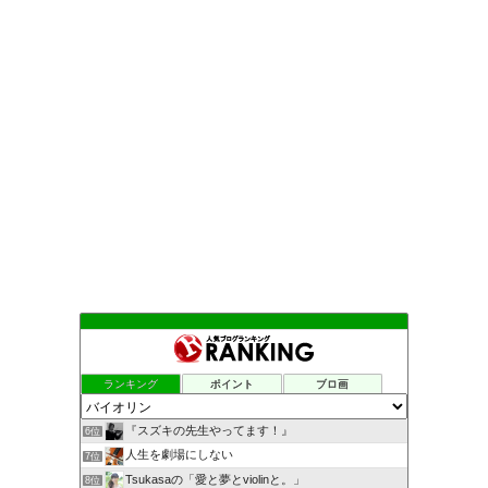
ランキング
ポイント
ブロ画
『スズキの先生やってます！』
6位
人生を劇場にしない
7位
Tsukasaの「愛と夢とviolinと。」
8位