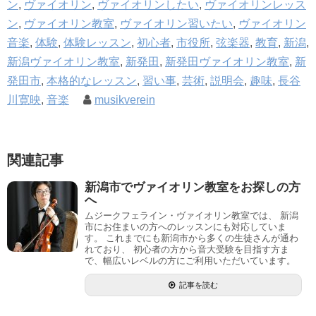
ン
,
ヴァイオリン
,
ヴァイオリンしたい
,
ヴァイオリンレッス
ン
,
ヴァイオリン教室
,
ヴァイオリン習いたい
,
ヴァイオリン
音楽
,
体験
,
体験レッスン
,
初心者
,
市役所
,
弦楽器
,
教育
,
新潟
,
新潟ヴァイオリン教室
,
新発田
,
新発田ヴァイオリン教室
,
新
発田市
,
本格的なレッスン
,
習い事
,
芸術
,
説明会
,
趣味
,
長谷
川寛映
,
音楽
musikverein
関連記事
新潟市でヴァイオリン教室をお探しの方
へ
ムジークフェライン・ヴァイオリン教室では、 新潟
市にお住まいの方へのレッスンにも対応していま
す。 これまでにも新潟市から多くの生徒さんが通わ
れており、 初心者の方から音大受験を目指す方ま
で、幅広いレベルの方にご利用いただいています。
記事を読む