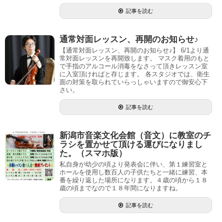
記事を読む
通常対面レッスン、再開のお知らせ♪
【通常対面レッスン、再開のお知らせ♪】 6/1より通
常対面レッスンを再開致します。 マスク着用のもと
で手指のアルコール消毒をなさって頂きレッスン室
に入室頂ければと存じます。 各スタジオでは、衛生
面の対策を取られていらっしゃいますので御安心下
さい。
記事を読む
新潟市音楽文化会館（音文）に教室のチ
ラシを置かせて頂ける運びになりまし
た。（スマホ版）
私自身が幼少の頃より発表会に伴い、第１練習室と
ホールを使用し数百人の子供たちと一緒に練習、本
番を繰り返した場所になります。４歳の頃から１８
歳の頃までなので１８年間になりますね。
記事を読む