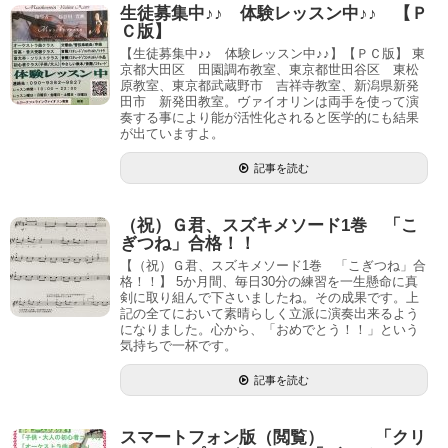
生徒募集中♪♪ 体験レッスン中♪♪ 【Ｐ
Ｃ版】
【生徒募集中♪♪ 体験レッスン中♪♪】【ＰＣ版】 東
京都大田区 田園調布教室、東京都世田谷区 東松
原教室、東京都武蔵野市 吉祥寺教室、新潟県新発
田市 新発田教室。ヴァイオリンは両手を使って演
奏する事により能が活性化されると医学的にも結果
が出ていますよ。
記事を読む
（祝）Ｇ君、スズキメソード1巻 「こ
ぎつね」合格！！
【（祝）Ｇ君、スズキメソード1巻 「こぎつね」合
格！！】 5か月間、毎日30分の練習を一生懸命に真
剣に取り組んで下さいましたね。その成果です。上
記の全てにおいて素晴らしく立派に演奏出来るよう
になりました。心から、「おめでとう！！」という
気持ちで一杯です。
記事を読む
スマートフォン版（閲覧） 「クリ