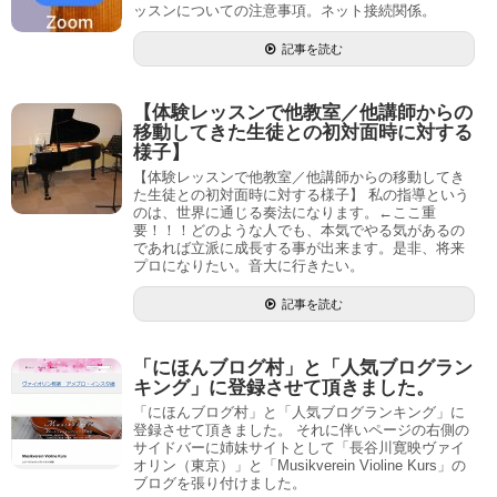
ッスンについての注意事項。ネット接続関係。
記事を読む
【体験レッスンで他教室／他講師からの
移動してきた生徒との初対面時に対する
様子】
【体験レッスンで他教室／他講師からの移動してき
た生徒との初対面時に対する様子】 私の指導という
のは、世界に通じる奏法になります。←ここ重
要！！！どのような人でも、本気でやる気があるの
であれば立派に成長する事が出来ます。是非、将来
プロになりたい。音大に行きたい。
記事を読む
「にほんブログ村」と「人気ブログラン
キング」に登録させて頂きました。
「にほんブログ村」と「人気ブログランキング」に
登録させて頂きました。 それに伴いページの右側の
サイドバーに姉妹サイトとして「長谷川寛映ヴァイ
オリン（東京）」と「Musikverein Violine Kurs」の
ブログを張り付けました。