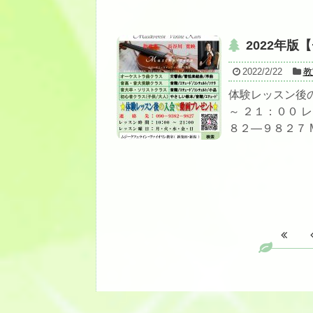
2022年
2022/2/22
教
体験レッスン後
～ ２１：００ 
８２―９８２７ Mail