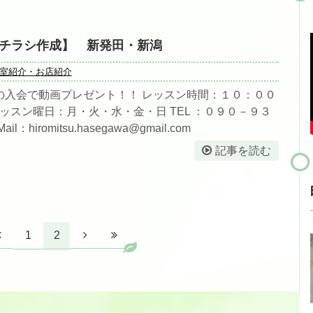
版【チラシ作成】 新発田・新潟
室紹介・お店紹介
の入会で動画プレゼント！！ レッスン時間：１０：００
レッスン曜日：月・火・水・金・日 TEL ：０９０－９３
：hiromitsu.hasegawa@gmail.com
記事を読む
1
2