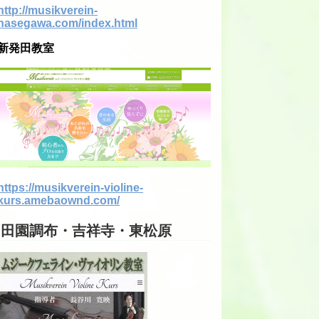
http://musikverein-
hasegawa.com/index.html
新発田教室
https://musikverein-violine-
kurs.amebaownd.com/
田園調布・吉祥寺・東松原