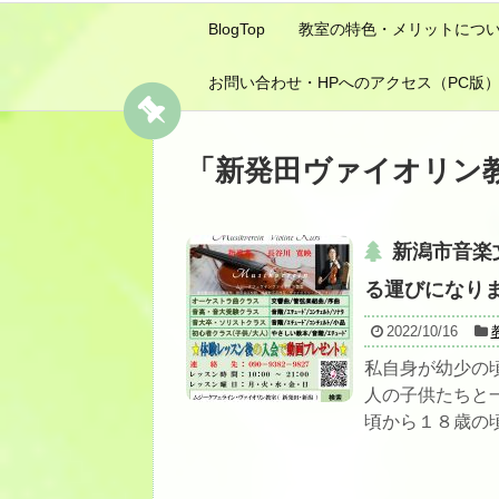
BlogTop
教室の特色・メリットにつ
お問い合わせ・HPへのアクセス（PC版
「
新発田ヴァイオリン
新潟市音楽
る運びになりま
2022/10/16
私自身が幼少の
人の子供たちと
頃から１８歳の