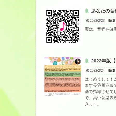
あなたの音
2022/2/28
教
実は、音程を確
2022年
2022/2/24
教
はじめまして！
ます長谷川寛映
基で指導させて
で、高い音楽表
きます。