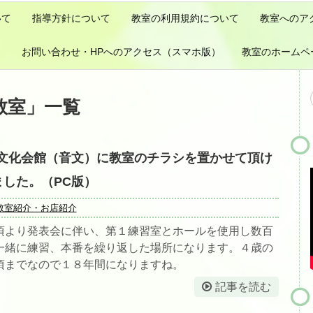
いて
指導方針について
教室の利用規約について
教室へのア
）
お問い合わせ・HPへのアクセス（スマホ版）
教室のホームペ
教室
」
一覧
文化会館（音文）に教室のチラシを置かせて頂け
した。（PC版）
教室紹介・お店紹介
頃より発表会に伴い、第１練習室とホールを使用し数百
一緒に練習、本番を繰り返した場所になります。４歳の
頃までなので１８年間になりますね。
記事を読む