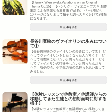
【Henryk Wieniawski,Variations on an Original
Thema Op.15】 【ヘンリク・ヴィエニャフスキ,創作
主題による華麗なる変奏曲 作品15】 ページ数が、
10ページになりまして拍子と調も大きく分けて2種類
になります。
記事を読む
長谷川寛映のヴァイオリンの歩みについ
て①
【長谷川寛映のヴァイオリンの歩みについて①】 ど
うしてヴァイオリンをしたくなったんだろう？ ど
うして演奏家になりたいと思ったんだろう？ どう
してヴァイオリンの指導をしたいと思ったんだろ
う？ 幼少の頃、小学生の頃の気持ちを思い返して
みました。
記事を読む
【体験レッスンで他教室／他講師からの
移動してきた生徒との初対面時に対する
様子】
【体験レッスンで他教室／他講師からの移動してき