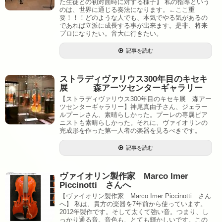
た生徒との初対面時に対する様子】 私の指導という
のは、世界に通じる奏法になります。←ここ重
要！！！どのような人でも、本気でやる気があるの
であれば立派に成長する事が出来ます。是非、将来
プロになりたい。音大に行きたい。
記事を読む
ストラディヴァリウス300年目のキセキ
展 森アーツセンターギャラリー
【ストラディヴァリウス300年目のキセキ展 森アー
ツセンターギャラリー】神尾真由子さん、ジェラー
ルプーレさん、素晴らしかった。プーレの専属ピア
ニストも素晴らしかった。それに、ヴァイオリンの
完成形を作った第一人者の楽器を見るべきです。
記事を読む
ヴァイオリン製作家 Marco Imer
Piccinotti さんへ
【ヴァイオリン製作家 Marco Imer Piccinotti さん
へ】 私は、貴方の楽器を7年前から使っています。
2012年製作です。そして太くて強い音。つまり、し
っかり通る音。音色も、とても輝かしいです。この