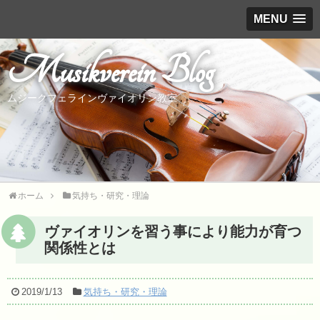
MENU
Musikverein Blog
ムジークフェラインヴァイオリン教室
ホーム
気持ち・研究・理論
ヴァイオリンを習う事により能力が育つ
関係性とは
2019/1/13
気持ち・研究・理論