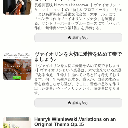
長谷川寛映 Hiromitsu Hasegawa 【 ヴァイオリン ：
Ｖｉｏｌｉｎｅ 】の「新しいプロフィール」 「りゅ
ーとぴあ新潟市民芸術文化会館・大ホール」にて
「ヘンデル作曲ヴァイオリン・ソナタ」を演奏す
る。サントリーホール・ブルーローズにて「バッハ
作曲 無伴奏ソナタ第1番」を演奏する。
記事を読む
ヴァイオリンを大切に愛情を込めて奏で
ましょう♪
【ヴァイオリンを大切に愛情を込めて奏でましょう
♪】ヴァイオリンという楽器は、木で出来ている楽器
であるゆえ、生命力に溢れていると私は考えており
ます。何十年も生きた木を、職人が、自分の求める
音を創造しながら選び、そこに、音色の息吹を作り
出した楽器がヴァイオリンという、弦楽器になりま
す。
記事を読む
Henryk Wieniawski,Variations on an
Original Thema Op.15