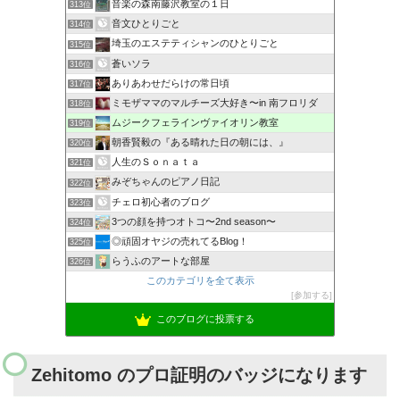
音楽の森南藤沢教室の１日
313位
音文ひとりごと
314位
埼玉のエステティシャンのひとりごと
315位
蒼いソラ
316位
ありあわせだらけの常日頃
317位
ミモザママのマルチーズ大好き〜in 南フロリダ
318位
ムジークフェラインヴァイオリン教室
319位
朝香賢毅の『ある晴れた日の朝には、』
320位
人生のＳｏｎａｔａ
321位
みぞちゃんのピアノ日記
322位
チェロ初心者のブログ
323位
3つの顔を持つオトコ〜2nd season〜
324位
◎頑固オヤジの売れてるBlog！
325位
らうふのアートな部屋
326位
このカテゴリを全て表示
参加する
このブログに投票する
Zehitomo のプロ証明のバッジになります