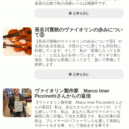
楽器のお陰で私の演奏レベルは飛躍中です。
記事を読む
長谷川寛映のヴァイオリンの歩みについ
て⑤
【長谷川寛映のヴァイオリンの歩みについて⑤】 や
る気のある生徒は、大抵ロビーに遅くても10分前に
到着しています。そして、私が「部屋に入っても良
いよ！」と伝えるのを待っています。ギリギリ来た
場合、生徒から部屋に入ってきて、急いで準備して
挨拶します。
記事を読む
ヴァイオリン製作家 Marco Imer
Piccinottiさんからの返信
【ヴァイオリン製作家 Marco Imer Piccinottiさんか
らの返信】 私は、あなたからのメッセージが、とて
も嬉しいです。私は、あなたに私のヴァイオリンを
確実に高く評価して頂き大満足です。私の仕事の目
的は、プレイヤーのパフォーマンスを通して有能な
サポートをする事、そして強化をする事です。